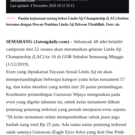
Last updated: 4 November 2019 19:13 19:13
Panitia kejuaraan tarung bebas Lindu Aji Champinship (LAC) berfoto
bersama dengan Dewan Pembina Lindu Aji Ikhwan Ubaidillah. Foto: zia
SEMARANG (Jatengdaily.com) –
Sebanyak 48 atlet beladiri
campuran dari 22 sasana akan meramaikan gelaran Lindu Aji
Champinship (LAC) ke 16 di GOR Sahabat Semarang Minggu
(1/12/2019).
Even yang diprakarsai Yayasan Sosial Lindu Aji ini akan
mempertandingkan beberapa kategori yaitu kelas turnament 57
kg, dan kelas eksebisi yang terdiri dari 20 partai pertandingan.
Kordinator pertandingan Gunawan Wijaya mengatakan pada
even yang digelar tahunan ini, untuk kelas turnament diikuti
petarung petarung terkenal yang pernah menjuarai even sejenis.
“Di kelas turnament selain memperebutkan sabuk juara juga
hadiah uang total Rp 25 juta. Ada nama nama petarung terkenal
salah satunya Gunawan (Eagle Eyes Solo) yang ikut One Pride