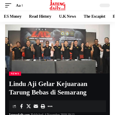
Aa
ES Money
Read History
U.K News
The Escapist
E
NEWS
Lindu Aji Gelar Kejuaraan
Tarung Bebas di Semarang
Jatengdaily.com
Published: 4 November 2019 19:13