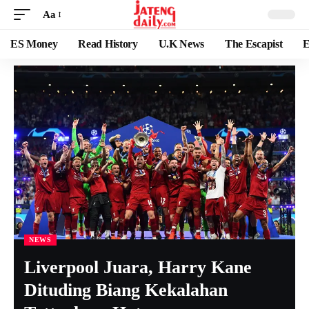
Aa
ES Money
Read History
U.K News
The Escapist
E
NEWS
Liverpool Juara, Harry Kane
Dituding Biang Kekalahan