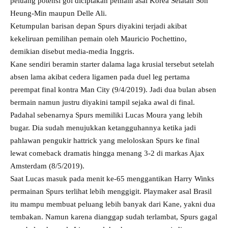
peluang potensi gol diciptakan pemain asal Korea Selatan Son
Heung-Min maupun Delle Ali.
Ketumpulan barisan depan Spurs diyakini terjadi akibat
kekeliruan pemilihan pemain oleh Mauricio Pochettino,
demikian disebut media-media Inggris.
Kane sendiri beramin starter dalama laga krusial tersebut setelah
absen lama akibat cedera ligamen pada duel leg pertama
perempat final kontra Man City (9/4/2019). Jadi dua bulan absen
bermain namun justru diyakini tampil sejaka awal di final.
Padahal sebenarnya Spurs memiliki Lucas Moura yang lebih
bugar. Dia sudah menujukkan ketangguhannya ketika jadi
pahlawan pengukir hattrick yang meloloskan Spurs ke final
lewat comeback dramatis hingga menang 3-2 di markas Ajax
Amsterdam (8/5/2019).
Saat Lucas masuk pada menit ke-65 menggantikan Harry Winks
permainan Spurs terlihat lebih menggigit. Playmaker asal Brasil
itu mampu membuat peluang lebih banyak dari Kane, yakni dua
tembakan. Namun karena dianggap sudah terlambat, Spurs gagal