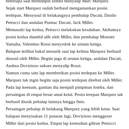
beberapa saat memimpin lomba menyalip Marc Marquez.
Sejak start Marquez sudah berhasil mengamankan posisi
terdepan. Menyusul di belakangnya pembalap Ducati, Danilo
Petrucci dan andalan Pramac Ducati, Jack Miller.
Memasuki lap kedua, Petrucci melakukan kesalahan. Akibatnya
posisi kedua diambil alih oleh Miller, dan pembalap Monster
Yamaha, Valentino Rossi menyodok ke urutan ketiga.
Balapan terlihat bakal menarik saat lap kelima Marquez berhasil
disusul oleh Miller. Begitu juga di urutan ketiga, andalan Ducati,
Andrea Dovizioso sukses menyalip Rossi.
Namun cuma satu lap memberikan posisi terdepan ke Miller.
Marquez tak ingin begitu saja posisi terdepan direbut oleh Miller.
Pada lap keenam, gantian dia menjadi pimpinan lomba, dan
persaingan di empat besar amat ketat. Posisi terepan Marquez tak
berhasil diusik pebalap lainnya hingga finis.
Persaingan pebalap di belakang Marquez yang lebih ketat. Saat
balapan menyisakan 11 putaran lagi, Dovizioso menggeser
Miller dari posisi kedua. Empat lap kemudian giliran Petrucci