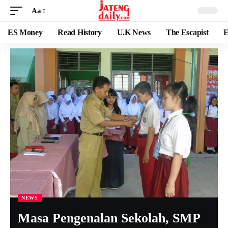
Aa
ES Money
Read History
U.K News
The Escapist
E
NEWS
Masa Pengenalan Sekolah, SMP