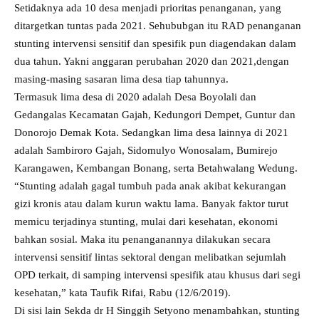
Setidaknya ada 10 desa menjadi prioritas penanganan, yang
ditargetkan tuntas pada 2021. Sehububgan itu RAD penanganan
stunting intervensi sensitif dan spesifik pun diagendakan dalam
dua tahun. Yakni anggaran perubahan 2020 dan 2021,dengan
masing-masing sasaran lima desa tiap tahunnya.
Termasuk lima desa di 2020 adalah Desa Boyolali dan
Gedangalas Kecamatan Gajah, Kedungori Dempet, Guntur dan
Donorojo Demak Kota. Sedangkan lima desa lainnya di 2021
adalah Sambiroro Gajah, Sidomulyo Wonosalam, Bumirejo
Karangawen, Kembangan Bonang, serta Betahwalang Wedung.
“Stunting adalah gagal tumbuh pada anak akibat kekurangan
gizi kronis atau dalam kurun waktu lama. Banyak faktor turut
memicu terjadinya stunting, mulai dari kesehatan, ekonomi
bahkan sosial. Maka itu penanganannya dilakukan secara
intervensi sensitif lintas sektoral dengan melibatkan sejumlah
OPD terkait, di samping intervensi spesifik atau khusus dari segi
kesehatan,” kata Taufik Rifai, Rabu (12/6/2019).
Di sisi lain Sekda dr H Singgih Setyono menambahkan, stunting