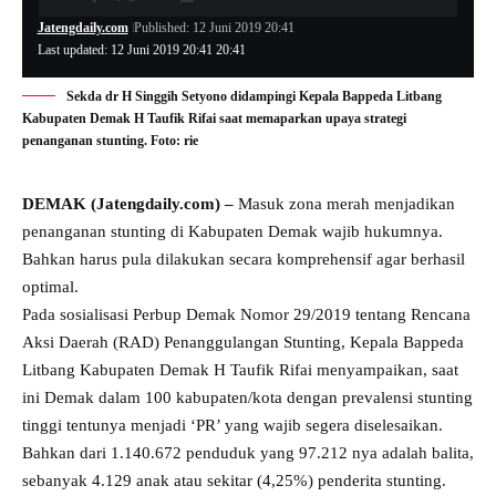
Jatengdaily.com
Published: 12 Juni 2019 20:41
Last updated: 12 Juni 2019 20:41 20:41
Sekda dr H Singgih Setyono didampingi Kepala Bappeda Litbang
Kabupaten Demak H Taufik Rifai saat memaparkan upaya strategi
penanganan stunting. Foto: rie
DEMAK (Jatengdaily.com) –
Masuk zona merah menjadikan
penanganan stunting di Kabupaten Demak wajib hukumnya.
Bahkan harus pula dilakukan secara komprehensif agar berhasil
optimal.
Pada sosialisasi Perbup Demak Nomor 29/2019 tentang Rencana
Aksi Daerah (RAD) Penanggulangan Stunting, Kepala Bappeda
Litbang Kabupaten Demak H Taufik Rifai menyampaikan, saat
ini Demak dalam 100 kabupaten/kota dengan prevalensi stunting
tinggi tentunya menjadi ‘PR’ yang wajib segera diselesaikan.
Bahkan dari 1.140.672 penduduk yang 97.212 nya adalah balita,
sebanyak 4.129 anak atau sekitar (4,25%) penderita stunting.