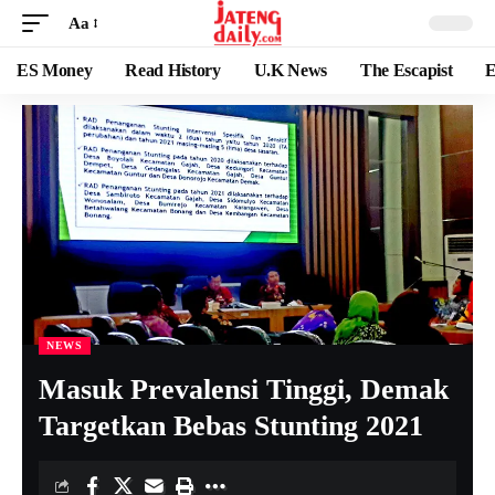
Aa
ES Money
Read History
U.K News
The Escapist
E
NEWS
Masuk Prevalensi Tinggi, Demak
Targetkan Bebas Stunting 2021