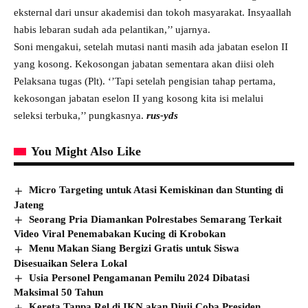
eksternal dari unsur akademisi dan tokoh masyarakat. Insyaallah
habis lebaran sudah ada pelantikan,’’ ujarnya.
Soni mengakui, setelah mutasi nanti masih ada jabatan eselon II
yang kosong. Kekosongan jabatan sementara akan diisi oleh
Pelaksana tugas (Plt). ‘’Tapi setelah pengisian tahap pertama,
kekosongan jabatan eselon II yang kosong kita isi melalui
seleksi terbuka,’’ pungkasnya.
rus-yds
You Might Also Like
Micro Targeting untuk Atasi Kemiskinan dan Stunting di
Jateng
Seorang Pria Diamankan Polrestabes Semarang Terkait
Video Viral Penemabakan Kucing di Krobokan
Menu Makan Siang Bergizi Gratis untuk Siswa
Disesuaikan Selera Lokal
Usia Personel Pengamanan Pemilu 2024 Dibatasi
Maksimal 50 Tahun
Kereta Tanpa Rel di IKN akan Diuji Coba Presiden