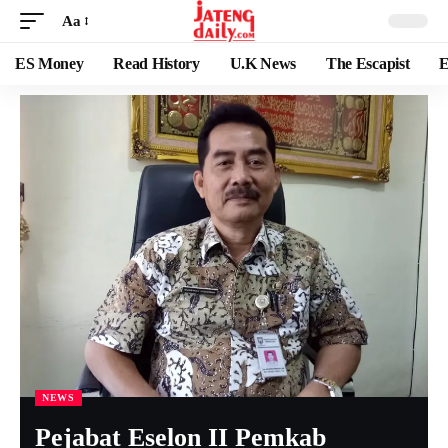
Aa
ES Money
Read History
U.K News
The Escapist
E
NEWS
Pejabat Eselon II Pemkab