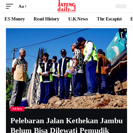
Aa
ES Money
Read History
U.K News
The Escapist
E
NEWS
Pelebaran Jalan Kethekan Jambu
Belum Bisa Dilewati Pemudik