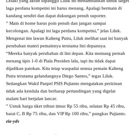
Lelaki yang akrab dipanggil Liluk ini menambahkan untuk target
laga perdana kompetisi ini harus menang. Apalagi bermain di
kandang sendiri dan dapat dukungan penuh suporter.
” Main di home harus poin penuh dan jangan sampai
kecolongan. Apalagi ini laga perdana kompetisi,” jelas Liluk.
Mengenai tim lawan Kalteng Putra, Liluk melihat saat ini banyak
perubahan materi pemainnya terutama lini depannya.
“Mereka banyak perubahan di lini depan. Kita memang pernah
menang tipis 1-0 di Piala Presiden lalu, tapi itu tidak dapat
dijadikan patokan. Kita tetap waspadai semua pemain Kalteng
Putra terutama gelandangnya Diego Santos,” tegas Liluk.
Sedangkan Wakil Panpel PSIS Pujianto mengatakan perizinan
tidak ada kendala dan berharap pertandingan yang digelar
malam hari berjalan lancar.
” Untuk harga tiket tribun timur Rp 55 ribu, selatan Rp 45 ribu,
barat C, B Rp 75 ribu, dan VIP Rp 100 ribu,” pungkas Pujianto.
zia-yds