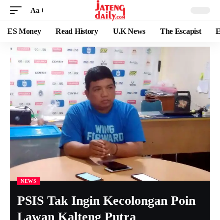
Aa
ES Money
Read History
U.K News
The Escapist
E
NEWS
PSIS Tak Ingin Kecolongan Poin
Lawan Kalteng Putra