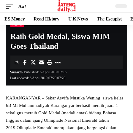
Aa
ES Money
Read History
U.K News
The Escapist
E
NEWS
Raih Gold Medal, Siswa MIM
Goes Thailand
Sunarto
Published: 6 April 2019 07:16
Last updated: 6 April 2019 07:20 07:20
KARANGANYAR – Sekar Asyifa Mustika Wening, siswa kelas
6B MI Muhammadiyah Karanganyar berhasil meraih juara 1
sekaligus meraih Gold Medal (medali emas) bidang Bahasa
Inggris dalam ajang Olimpiade Nasional Emerald tahun
2019.Olimpiade Emerald merupakan ajang bergengsi dalam