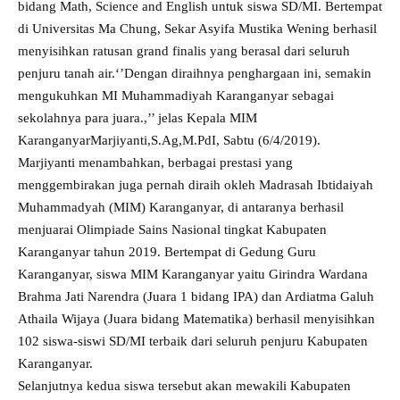
bidang Math, Science and English untuk siswa SD/MI. Bertempat
di Universitas Ma Chung, Sekar Asyifa Mustika Wening berhasil
menyisihkan ratusan grand finalis yang berasal dari seluruh
penjuru tanah air.‘’Dengan diraihnya penghargaan ini, semakin
mengukuhkan MI Muhammadiyah Karanganyar sebagai
sekolahnya para juara.,’’ jelas Kepala MIM
KaranganyarMarjiyanti,S.Ag,M.PdI, Sabtu (6/4/2019).
Marjiyanti menambahkan, berbagai prestasi yang
menggembirakan juga pernah diraih okleh Madrasah Ibtidaiyah
Muhammadyah (MIM) Karanganyar, di antaranya berhasil
menjuarai Olimpiade Sains Nasional tingkat Kabupaten
Karanganyar tahun 2019. Bertempat di Gedung Guru
Karanganyar, siswa MIM Karanganyar yaitu Girindra Wardana
Brahma Jati Narendra (Juara 1 bidang IPA) dan Ardiatma Galuh
Athaila Wijaya (Juara bidang Matematika) berhasil menyisihkan
102 siswa-siswi SD/MI terbaik dari seluruh penjuru Kabupaten
Karanganyar.
Selanjutnya kedua siswa tersebut akan mewakili Kabupaten