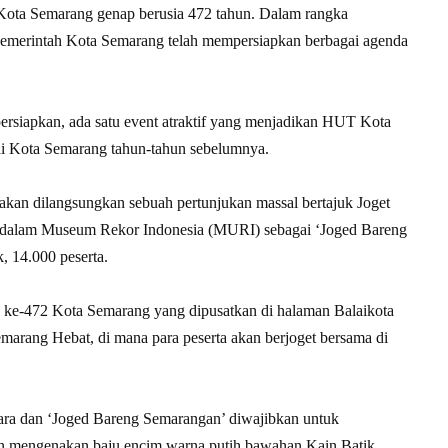
ota Semarang genap berusia 472 tahun. Dalam rangka
Pemerintah Kota Semarang telah mempersiapkan berbagai agenda
ersiapkan, ada satu event atraktif yang menjadikan HUT Kota
Jadi Kota Semarang tahun-tahun sebelumnya.
akan dilangsungkan sebuah pertunjukan massal bertajuk Joget
e dalam Museum Rekor Indonesia (MURI) sebagai ‘Joged Bareng
, 14.000 peserta.
 ke-472 Kota Semarang yang dipusatkan di halaman Balaikota
arang Hebat, di mana para peserta akan berjoget bersama di
ara dan ‘Joged Bareng Semarangan’ diwajibkan untuk
n mengenakan baju encim warna putih bawahan Kain Batik