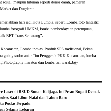
at sosial, maupun hiburan seperti donor darah, pameran
 Market dan Dugderan.
meriahkan hari jadi Kota Lumpia, seperti Lomba foto fantastic,
wa, lomba fotografi UMKM, lomba pemberdayaan perempuan,
 Naik BRT Trans Semarang”,
ecamatan, Lomba inovasi Produk SPA tradisional, Pekan
ba gobag sodor antar Tim Penggerak PKK Kecamatan, lomba
ng Photography maratón dan lomba tari warak.bgy
re Laser di RSUD Sunan Kalijaga, Ini Pesan Bupati Demak
rokes Saat Libur Natal dan Tahun Baru
uka Posko Terpadu
ibur Selama Lebaran