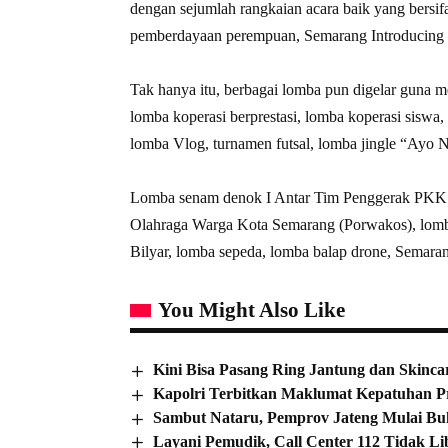
dengan sejumlah rangkaian acara baik yang bersif
pemberdayaan perempuan, Semarang Introducing
Tak hanya itu, berbagai lomba pun digelar guna me
lomba koperasi berprestasi, lomba koperasi sis
lomba Vlog, turnamen futsal, lomba jingle “Ayo
Lomba senam denok I Antar Tim Penggerak PKK K
Olahraga Warga Kota Semarang (Porwakos), lom
Bilyar, lomba sepeda, lomba balap drone, Semara
You Might Also Like
Kini Bisa Pasang Ring Jantung dan Skinca
Kapolri Terbitkan Maklumat Kepatuhan P
Sambut Nataru, Pemprov Jateng Mulai B
Layani Pemudik, Call Center 112 Tidak L