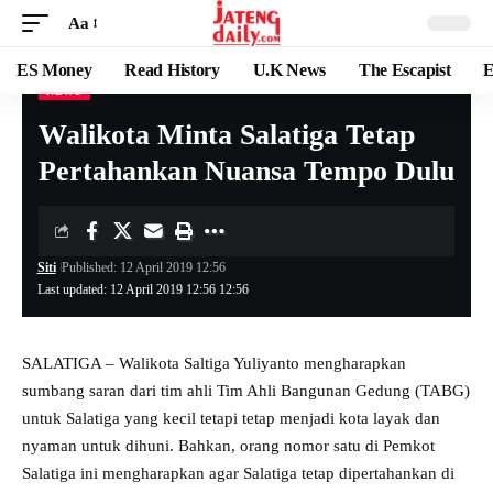
Aa
ES Money
Read History
U.K News
The Escapist
E
NEWS
Walikota Minta Salatiga Tetap
Pertahankan Nuansa Tempo Dulu
Siti
Published: 12 April 2019 12:56
Last updated: 12 April 2019 12:56 12:56
SALATIGA – Walikota Saltiga Yuliyanto mengharapkan
sumbang saran dari tim ahli Tim Ahli Bangunan Gedung (TABG)
untuk Salatiga yang kecil tetapi tetap menjadi kota layak dan
nyaman untuk dihuni. Bahkan, orang nomor satu di Pemkot
Salatiga ini mengharapkan agar Salatiga tetap dipertahankan di