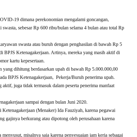
OVID-19 dimana perekonomian mengalami goncangan,
swasta, sebesar Rp 600 ribu/bulan selama 4 bulan atau total Rp
karyawan swasta atau buruh dengan penghasilan di bawah Rp 5
r di BPJS Ketenagakerjaan. Artinya, mereka yang masih aktif di
mor kartu kepesertaan.
n yang dihitung berdasarkan upah di bawah Rp 5.000.000,00
kepada BPJS Ketenagakerjaan, Pekerja/Buruh penerima upah.
 aktif, juga tidak termasuk dalam peserta penerima manfaat
etenagakerjaan sampai dengan bulan Juni 2020.
i Ketenagakerjaan (Menaker) Ida Fauziyah, karena pegawai
ng gajinya berkurang atau dipotong oleh perusahaan karena
 menyusut, misalnya saja karena penyesuaian jam kerja sebagai