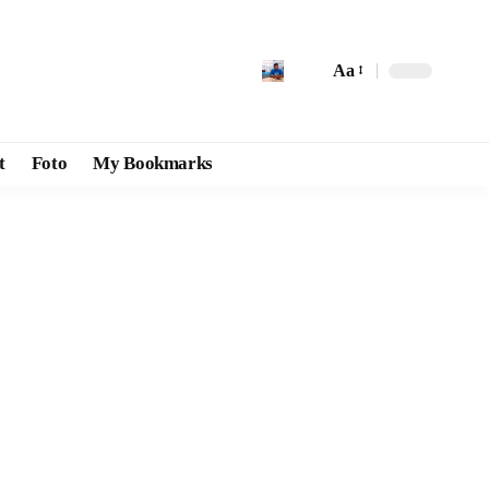
Aa
t
Foto
My Bookmarks