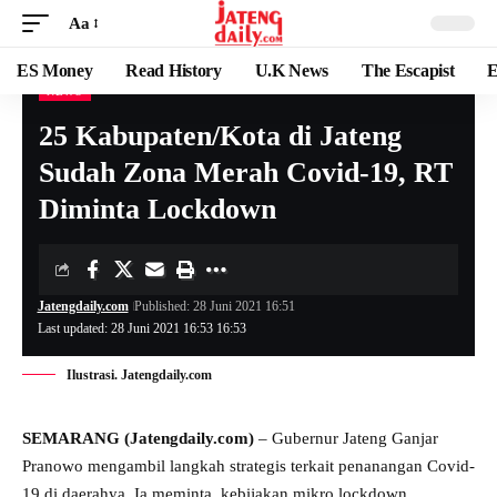
Aa
ES Money
Read History
U.K News
The Escapist
E
NEWS
25 Kabupaten/Kota di Jateng
Sudah Zona Merah Covid-19, RT
Diminta Lockdown
Jatengdaily.com
Published: 28 Juni 2021 16:51
Last updated: 28 Juni 2021 16:53 16:53
Ilustrasi. Jatengdaily.com
SEMARANG
(Jatengdaily.com)
– Gubernur Jateng Ganjar
Pranowo mengambil langkah strategis terkait penanangan Covid-
19 di daerahya. Ia meminta, kebijakan mikro lockdown