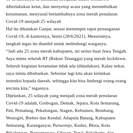
diberlakukan ketat, dan menyetop acara yang menimbulkan
kerumunan, menyusul bertambahnya zona merah penularan
Covid-19 menjadi 25 wilayah
Hal itu dikatakan Ganjar, seusai memimpin rapat penanganan
Covid-19, di kantornya, Senin (28/6/2021). Menurutnya,
langkah tegas itu diambil untuk melindungi warganya.
“Jadi ada 25 zona merah kabupaten, ini serius buat Jawa Tengah.
Saya minta seluruh RT (Rukun Tetangga) yang merah lockdown.
Seluruh kegiatan keramaian tidak ada (ditiadakan). Kalau nekat,
saya minta dibubarkan. Sebentar lagi kita akan kirimkan
instruksi kepada daerah, sehingga kita bisa lindungi orang-orang
tercinta kita,” tegasnya.
Dijelaskan, 25 wilayah yang menjadi zona merah penularan
Covid-19 adalah, Grobogan, Demak, Jepara, Kota Semarang,
Pati, Pemalang, Pekalongan, Sragen, Kebumen, Rembang,
Wonogiri, Brebes dan Kendal. Adapula Batang, Kabupaten
Semarang, Karanganyar, Purworejo, Kudus, Blora, Kota
Pekalongan, Banjarnegara, Cilacap, Tegal, Sukoharjo, dan