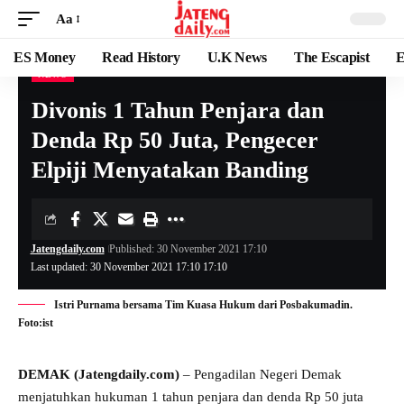
Aa
ES Money
Read History
U.K News
The Escapist
E
NEWS
Divonis 1 Tahun Penjara dan
Denda Rp 50 Juta, Pengecer
Elpiji Menyatakan Banding
Jatengdaily.com
Published: 30 November 2021 17:10
Last updated: 30 November 2021 17:10 17:10
Istri Purnama bersama Tim Kuasa Hukum dari Posbakumadin.
Foto:ist
DEMAK (Jatengdaily.com)
– Pengadilan Negeri Demak
menjatuhkan hukuman 1 tahun penjara dan denda Rp 50 juta