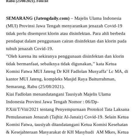
Rabu (25/08/2021). Foto:ist
SEMARANG (Jatengdaily.com)
– Majelis Ulama Indonesia
(MUI) Provinsi Jawa Tengah menyarankan jenazah Covid-19
tidak perlu disemprot klorin atau disinfektan. Para ahli berbeda
pendapat dalam penggunaan cairan disinfektan dan klorin pada
tubuh jenazah Covid-19.
”Oleh karena itu sekiranya penggunaan disinfektan dan klorin
tidak bermanfaat, sebaiknya tidak digunakan,’’ kata Ketua
Komisi Fatwa MUI Jateng Dr KH Fadlolan Musyaffa’ Lc MA, di
kantor MUI Jateng, kompleks Masjid Raya Baiturrahman,
Semarang, Rabu (25/08/2021).
Kiai Fadlolan menandatangani Tausiyah Majelis Ulama
Indonesia Provinsi Jawa Tengah Nomor : 06/Dp-
P.Xiii/T/Viii/2021 tentang Penyempurnaan Protokol Tata Laksana
Pemulasaraan Jenazah (Tajhiz Al-Janaiz) Covid-19. Selain Ketua
Komisi Fatwa, tausiyah ditandatangani Ketua Komisi Kesehatan
& Kesejahteraan Masyarakat dr KH Masyhudi AM Mkes, Ketua