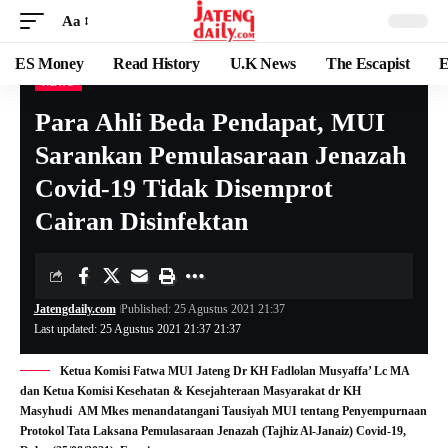
Aa
ES Money
Read History
U.K News
The Escapist
E
NEWS
Para Ahli Beda Pendapat, MUI
Sarankan Pemulasaraan Jenazah
Covid-19 Tidak Disemprot
Cairan Disinfektan
Jatengdaily.com
Published: 25 Agustus 2021 21:37
Last updated: 25 Agustus 2021 21:37 21:37
Ketua Komisi Fatwa MUI Jateng Dr KH Fadlolan Musyaffa’ Lc MA
dan Ketua Komisi Kesehatan & Kesejahteraan Masyarakat dr KH
Masyhudi AM Mkes menandatangani Tausiyah MUI tentang Penyempurnaan
Protokol Tata Laksana Pemulasaraan Jenazah (Tajhiz Al-Janaiz) Covid-19,