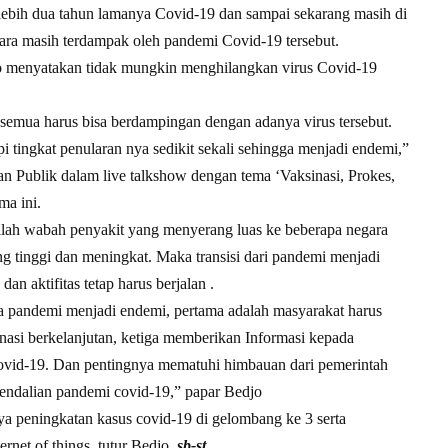
ebih dua tahun lamanya Covid-19 dan sampai sekarang masih di
ara masih terdampak oleh pandemi Covid-19 tersebut.
jo menyatakan tidak mungkin menghilangkan virus Covid-19
a semua harus bisa berdampingan dengan adanya virus tersebut.
api tingkat penularan nya sedikit sekali sehingga menjadi endemi,”
n Publik dalam live talkshow dengan tema ‘Vaksinasi, Prokes,
a ini.
alah wabah penyakit yang menyerang luas ke beberapa negara
ng tinggi dan meningkat. Maka transisi dari pandemi menjadi
an aktifitas tetap harus berjalan .
a pandemi menjadi endemi, pertama adalah masyarakat harus
nasi berkelanjutan, ketiga memberikan Informasi kepada
covid-19. Dan pentingnya mematuhi himbauan dari pemerintah
endalian pandemi covid-19,” papar Bedjo
a peningkatan kasus covid-19 di gelombang ke 3 serta
ternet of things. tutur Bedjo.
sb-st