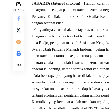
JAKARTA (Jatengdaily.com)
– Hampir kurang l
katagorikan sebagai pandemi karena beberapa neg
SHARE
Pengamat Kebijakan Publik, Saiful SH.alias Bed
dengan secepat kilat.
“Yang artinya virus ini akan tetap ada, namun kit
Dengan kata lain virus tersebut tetap ada akan tet
kata Bedjo, pengamat masalah Sosial dan Kebijaka
Syarat Ubah Pandemi Menjadi Endemi,” belum lam
Oleh karena itu tambah Bedjo karena pandemi ad
dengan gejala dan jumlah kasus serta kematian ya
endemi itu penting, karena semua sendi kehidupan d
“Ada beberapa point yang harus di lakukan supay
secara ketat dalam menerapan prokes, kedua vaksi
masyarakat untuk sadar diri terhadap bahayanya 
tentang program dan peraturan dalam rangka peng
Kemudian yang keempat adalah menekan terjadiny
perbaikan sistem digital,” terdiri dari IT.OT.dan in