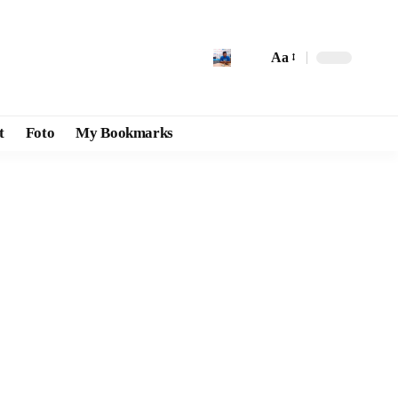
Aa
t
Foto
My Bookmarks