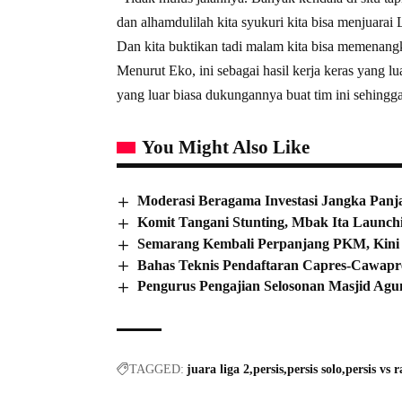
dan alhamdulilah kita syukuri kita bisa menjuarai Li
Dan kita buktikan tadi malam kita bisa memenangk
Menurut Eko, ini sebagai hasil kerja keras yang lu
yang luar biasa dukungannya buat tim ini sehingga
You Might Also Like
Moderasi Beragama Investasi Jangka Panj
Komit Tangani Stunting, Mbak Ita Launch
Semarang Kembali Perpanjang PKM, Kini
Bahas Teknis Pendaftaran Capres-Cawap
Pengurus Pengajian Selosonan Masjid Agu
TAGGED:
juara liga 2
persis
persis solo
persis vs r