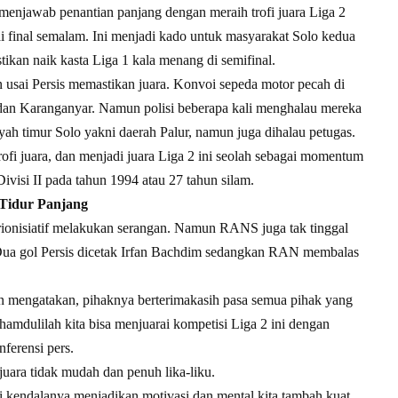
menjawab penantian panjang dengan meraih trofi juara Liga 2
 final semalam. Ini menjadi kado untuk masyarakat Solo kedua
tikan naik kasta Liga 1 kala menang di semifinal.
usai Persis memastikan juara. Konvoi sepeda motor pecah di
o dan Karanganyar. Namun polisi beberapa kali menghalau mereka
yah timur Solo yakni daerah Palur, namun juga dihalau petugas.
rofi juara, dan menjadi juara Liga 2 ini seolah sebagai momentum
Divisi II pada tahun 1994 atau 27 tahun silam.
 Tidur Panjang
rionisiatif melakukan serangan. Namun RANS juga tak tinggal
. Dua gol Persis dicetak Irfan Bachdim sedangkan RAN membalas
gan mengatakan, pihaknya berterimakasih pasa semua pihak yang
hamdulilah kita bisa menjuarai kompetisi Liga 2 ini dengan
nferensi pers.
juara tidak mudah dan penuh lika-liku.
pi kendalanya menjadikan motivasi dan mental kita tambah kuat,