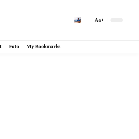
Aa
t
Foto
My Bookmarks