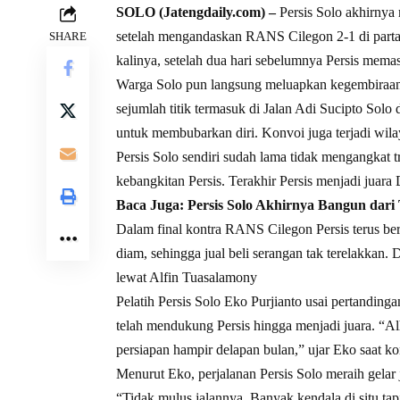
SOLO (Jatengdaily.com) –
Persis Solo akhirnya 
setelah mengandaskan RANS Cilegon 2-1 di partai
SHARE
kalinya, setelah dua hari sebelumnya Persis memas
Warga Solo pun langsung meluapkan kegembiraan 
sejumlah titik termasuk di Jalan Adi Sucipto Sol
untuk membubarkan diri. Konvoi juga terjadi wila
Persis Solo sendiri sudah lama tidak mengangkat t
kebangkitan Persis. Terakhir Persis menjadi juara 
Baca Juga:
Persis Solo Akhirnya Bangun dari
Dalam final kontra RANS Cilegon Persis terus be
diam, sehingga jual beli serangan tak terelakkan
lewat Alfin Tuasalamony
Pelatih Persis Solo Eko Purjianto usai pertandin
telah mendukung Persis hingga menjadi juara. “Al
persiapan hampir delapan bulan,” ujar Eko saat ko
Menurut Eko, perjalanan Persis Solo meraih gelar 
“Tidak mulus jalannya. Banyak kendala di situ ta