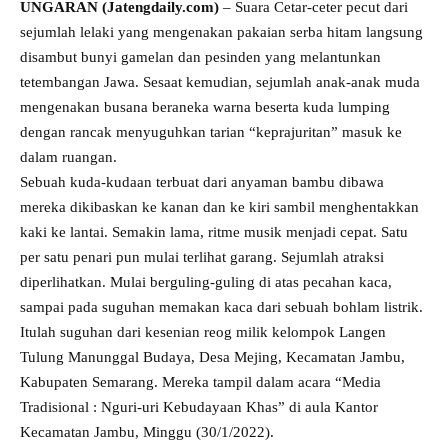
UNGARAN (Jatengdaily.com)
– Suara Cetar-ceter pecut dari
sejumlah lelaki yang mengenakan pakaian serba hitam langsung
disambut bunyi gamelan dan pesinden yang melantunkan
tetembangan Jawa. Sesaat kemudian, sejumlah anak-anak muda
mengenakan busana beraneka warna beserta kuda lumping
dengan rancak menyuguhkan tarian “keprajuritan” masuk ke
dalam ruangan.
Sebuah kuda-kudaan terbuat dari anyaman bambu dibawa
mereka dikibaskan ke kanan dan ke kiri sambil menghentakkan
kaki ke lantai. Semakin lama, ritme musik menjadi cepat. Satu
per satu penari pun mulai terlihat garang. Sejumlah atraksi
diperlihatkan. Mulai berguling-guling di atas pecahan kaca,
sampai pada suguhan memakan kaca dari sebuah bohlam listrik.
Itulah suguhan dari kesenian reog milik kelompok Langen
Tulung Manunggal Budaya, Desa Mejing, Kecamatan Jambu,
Kabupaten Semarang. Mereka tampil dalam acara “Media
Tradisional : Nguri-uri Kebudayaan Khas” di aula Kantor
Kecamatan Jambu, Minggu (30/1/2022).