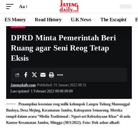
Aa
ES Money
Read History
U.K News
The Escapist
E
NEWS
DPRD Minta Pemerintah Beri
Ruang agar Seni Reog Tetap
Eksis
Jatengdaily.com
Published: 31 Januari 2022 08:31
Last updated: 1 Februari 2022 09:09 09:09
Penampilan kesenian reog milik kelompok Langen Tulung Manunggal
Budaya, Desa Mejing, Kecamatan Jambu, Kabupaten Semarang. Mereka
tampil dalam acara “Media Tradisional : Nguri-uri Kebudayaan Khas” di aula
Kantor Kecamatan Jambu, Minggu (30/1/2022). Foto: Dok azhar alhadi