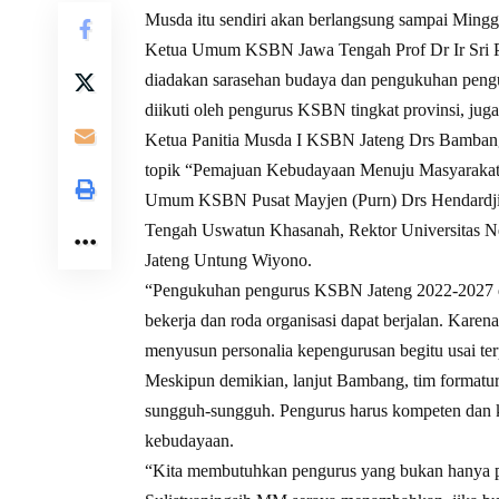
Musda itu sendiri akan berlangsung sampai Ming
Ketua Umum KSBN Jawa Tengah Prof Dr Ir Sri Pu
diadakan sarasehan budaya dan pengukuhan pengur
diikuti oleh pengurus KSBN tingkat provinsi, jug
Ketua Panitia Musda I KSBN Jateng Drs Bamban
topik “Pemajuan Kebudayaan Menuju Masyarakat 
Umum KSBN Pusat Mayjen (Purn) Drs Hendardji 
Tengah Uswatun Khasanah, Rektor Universitas N
Jateng Untung Wiyono.
“Pengukuhan pengurus KSBN Jateng 2022-2027 di
bekerja dan roda organisasi dapat berjalan. Karen
menyusun personalia kepengurusan begitu usai terp
Meskipun demikian, lanjut Bambang, tim formatur
sungguh-sungguh. Pengurus harus kompeten dan ka
kebudayaan.
“Kita membutuhkan pengurus yang bukan hanya pint