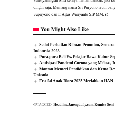
Sulistyaningsih MM seraya menambahkan, jika b
dingin saja. Memang nama Sri Puryono lebih banya
Supriyono dan Ir Agus Wariyanto SIP MM.
st
You Might Also Like
Sedot Perhatian Ribuan Penonton, Semaran
Indonesia 2023
Pura-pura Beli Es, Pelajar Bawa Kabur 
Antisipasi Pandemi Corona yang Meluas, 
Mantan Menteri Pendidikan dan Ketua D
Unissula
Festifal Anak Blora 2025 Meriahkan HAN
TAGGED:
Headline
Jatengdaily.com
Komite Seni