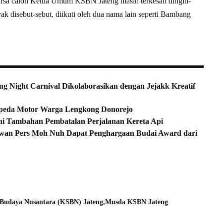
ursa calon Ketua Umum KSBN Jateng masih terkesan dingin-
k disebut-sebut, diikuti oleh dua nama lain seperti Bambang
g Night Carnival Dikolaborasikan dengan Jejakk Kreatif
Sepeda Motor Warga Lengkong Donorejo
Ini Tambahan Pembatalan Perjalanan Kereta Api
ewan Pers Moh Nuh Dapat Penghargaan Budai Award dari
 Budaya Nusantara (KSBN) Jateng
Musda KSBN Jateng