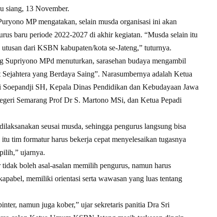
gu siang, 13 November.
ryono MP mengatakan, selain musda organisasi ini akan
us baru periode 2022-2027 di akhir kegiatan. “Musda selain itu
a utusan dari KSBN kabupaten/kota se-Jateng,” tuturnya.
g Supriyono MPd menuturkan, sarasehan budaya mengambil
Sejahtera yang Berdaya Saing”. Narasumbernya adalah Ketua
Soepandji SH, Kepala Dinas Pendidikan dan Kebudayaan Jawa
egeri Semarang Prof Dr S. Martono MSi, dan Ketua Pepadi
laksanakan seusai musda, sehingga pengurus langsung bisa
a itu tim formatur harus bekerja cepat menyelesaikan tugasnya
ilih,” ujarnya.
 tidak boleh asal-asalan memilih pengurus, namun harus
pabel, memiliki orientasi serta wawasan yang luas tentang
er, namun juga kober,” ujar sekretaris panitia Dra Sri