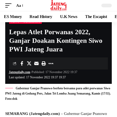
Aa
ES Money
Read History
U.K News
The Escapist
E
NEWS
OLAHRAGA
Lepas Atlet Porwanas 2022,
Ganjar Doakan Kontingen Siwo
PWI Jateng Juara
Jatengdaily.com
Published: 17 November 2022 19:37
Last updated: 17 November 2022 19:37 19:37
Gubernur Ganjar Pranowo berfoto bersama para atlet porwanas Siwo
PWI Jateng di Gedung Pers, Jalan Tri Lomba Juang Semarang, Kamis (17/11).
Foto:dok
SEMARANG (Jatengdaily.com)
– Gubernur Ganjar Pranowo