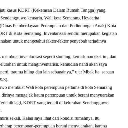
juti kasus KDRT (Kekerasan Dalam Rumah Tangga) yang
n Sendangguwo kemarin, Wali kota Semarang Hevearita
(Dinas Pemberdayaan Perempuan dan Perlindungan Anak) Kota
RT di Kota Semarang. Inventarisasi sendiri merupakan kegiatan
nakan untuk mengetahui faktor-faktor penyebab terjadinya
embuat inventarisasi seperti stunting, kemiskinan ekstrim, dan
kelurahan untuk menginventarisir, kemudian nanti akan saya
erti, trauma hiling dan lain sebagainya,” ujar Mbak Ita, sapaan
9/8).
uwo membuat Wali kota perempuan pertama di kota Semarang
itu, dirinya mengajak kaum perempuan untuk berani menyuarakan
 Terlebih lagi, KDRT yang terjadi di kelurahan Sendangguwo
.
miris sekali. Kalau saya lihat dari kondisi rumahnya, itu
berharap perempuan-perempuan berani menyuarakan, karena