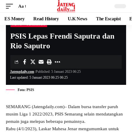
Aa
ES Money
Read History
U.K News
The Escapist
E
NEWS
OLAHRAGA
PSIS Lepas Frendi Saputra dan
Rio Saputro
Jatengdaily.com
Published: 5 Januari 2023 06:25
Last updated: 5 Januari 2023 06:25 06:25
Foto: PSIS
SEMARANG (Jatengdaily.com)– Dalam bursa transfer paruh
musim Liga 1 2022/2023, PSIS Semarang selain mendatangkan
pemain juga melepas beberapa pemainnya.
Rabu (4/1/2023), Laskar Mahesa Jenar mengumumkan untuk