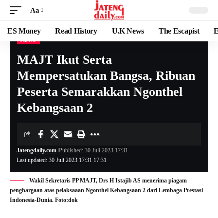
Aa
ES Money
Read History
U.K News
The Escapist
E
NEWS
MAJT Ikut Serta
Mempersatukan Bangsa, Ribuan
Peserta Semarakkan Ngonthel
Kebangsaan 2
Jatengdaily.com
Published: 30 Juli 2023 17:31
Last updated: 30 Juli 2023 17:31 17:31
Wakil Sekretaris PP MAJT, Drs H Istajib AS menerima piagam
penghargaan atas pelaksaaan Ngonthel Kebangsaan 2 dari Lembaga Prestasi
Indonesia-Dunia. Foto:dok