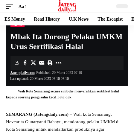
Aa
ES Money
Read History
U.K News
The Escapist
E
NEWS
Mbak Ita Dorong Pelaku UMKM
Urus Sertifikasi Halal
Jatengdaily.com
Published: 20 Maret 2023 07:10
Last updated: 20 Maret 2023 07:10 07:10
Wali Kota Semarang secara simbolis menyerahkan sertifikat halal
kepada seorang pengusaha kecil. Foto:dok
SEMARANG (Jatengdaily.com)
– Wali kota Semarang,
Hevearita Gunaryanti Rahayu, mendorong pelaku UMKM di
Kota Semarang untuk mendaftarkan produknya agar