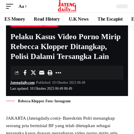
Aa
ES Money
Read History
U.K News
The Escapist
E
ENTERTAINMENT
NEWS
Pelaku Kasus Video Porno Mirip
Rebecca Klopper Ditangkap,
Polisi Dalami Tersangka Lain
Jatengdaily.com
Published: 10 Oktober 2023 06:49
Last updated: 10 Oktober 2023 06:49 06:49
Rebecca Klopper. Foto: Instagram
JAKARTA (Jatengdaily.com)- Bareskrim Polri menangkap
seorang pria berinisial BF yang telah ditetapkan sebagai
tersangka kasus dugaan penyebaran video porno mirip artis