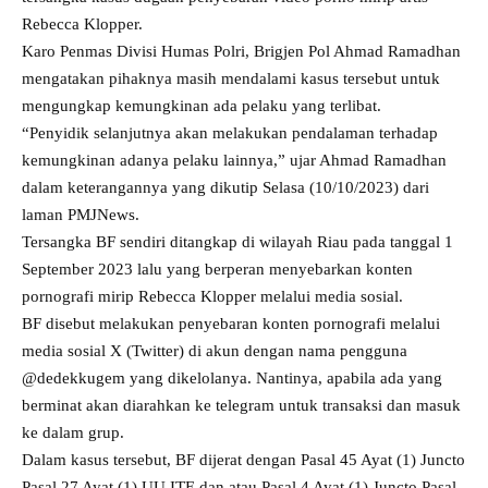
Rebecca Klopper.
Karo Penmas Divisi Humas Polri, Brigjen Pol Ahmad Ramadhan
mengatakan pihaknya masih mendalami kasus tersebut untuk
mengungkap kemungkinan ada pelaku yang terlibat.
“Penyidik selanjutnya akan melakukan pendalaman terhadap
kemungkinan adanya pelaku lainnya,” ujar Ahmad Ramadhan
dalam keterangannya yang dikutip Selasa (10/10/2023) dari
laman PMJNews.
Tersangka BF sendiri ditangkap di wilayah Riau pada tanggal 1
September 2023 lalu yang berperan menyebarkan konten
pornografi mirip Rebecca Klopper melalui media sosial.
BF disebut melakukan penyebaran konten pornografi melalui
media sosial X (Twitter) di akun dengan nama pengguna
@dedekkugem yang dikelolanya. Nantinya, apabila ada yang
berminat akan diarahkan ke telegram untuk transaksi dan masuk
ke dalam grup.
Dalam kasus tersebut, BF dijerat dengan Pasal 45 Ayat (1) Juncto
Pasal 27 Ayat (1) UU ITE dan atau Pasal 4 Ayat (1) Juncto Pasal