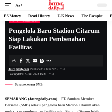
Aa
ES Money
Read History
U.K News
The Escapist
E
NEWS
OLAHRAGA
Pengelola Baru Stadion Citarum
Siap Lakukan Pembenahan
Fasilitas
Jatengdaily.com
Published: 5 Juni 2023 15:31
Last updated: 5 Juni 2023 15:31 15:31
Suyatno, owner SMB.
SEMARANG (Jatengdaily.com)
– PT. Saudara Meroket
Bersama (SMB) selaku pengelola baru Stadion Citarum akan
melakukan pembenahan fasilitas agar Stadion Citarum lebih