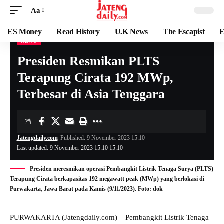
Aa
ES Money
Read History
U.K News
The Escapist
E
NEWS
Presiden Resmikan PLTS
Terapung Cirata 192 MWp,
Terbesar di Asia Tenggara
Jatengdaily.com
Published: 9 November 2023 15:10
Last updated: 9 November 2023 15:10 15:10
Presiden meresmikan operasi Pembangkit Listrik Tenaga Surya (PLTS)
Terapung Cirata berkapasitas 192 megawatt peak (MWp) yang berlokasi di
Purwakarta, Jawa Barat pada Kamis (9/11/2023). Foto: dok
PURWAKARTA (Jatengdaily.com)– Pembangkit Listrik Tenaga