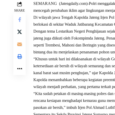
SEMARANG (Jatengdaily.com)-Polri menggalakk
mencegah perubahan iklim agar lingkungan menjad
SHARE
Di wilayah jawa Tengah Kapolda Jateng Irjen Po
berlokasi di sekitar Waduk Jatibarang Kecamatan
Dengan tema Lestarikan Negeri Penghijauan sejak 
jateng juga diikuti oleh Fokompimda Jateng. Pen
seperti Trembesi, Mahoni dan Beringin yang dises
bintang dua itu menjelaskan penanaman pohon unt
“Khusus untuk hari ini dilaksanakan di wilayah
ketersediaan air bersih di wilayah semarang dan se
kanal barat saat musim penghujan,” ujar Kapolda 
Kapolda menambahkan beberapa kegiatan preemtif 
wilayah menjadi perhatian, yang pertama terkait pe
“Kita sudah petakan di masing-masing polres dan
rencana kesiapan menghadapi kemarau guna memb
pasokan air bersih,” imbuh Irjen Pol Ahmad Luthfi
Sementara itu Sekda Provinsi Jateng Sumarno me