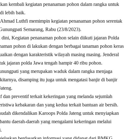
an kembali kegiatan penanaman pohon dalam rangka untuk
i lebih baik.
l Ahmad Luthfi memimpin kegiatan penanaman pohon serentak
 Gunungpati Semarang, Rabu (23/8/2023).
dini, Kegiatan penanaman pohon selain diikuti jajaran Polda
anaman pohon di lakukan dengan berbagai tanaman pohon keras
uaikan dengan karakteristik wilayah masing masing. Jenderal
uk jajaran polda Jawa tengah hampir 40 ribu pohon.
 Gunungpati yang merupakan waduk dalam rangka menjaga
kitarnya, disamping itu juga untuk mengatasi banjir di banjir
Jateng.
dan preventif terkait kekeringan yang melanda sejumlah
ristiwa kebakaran dan yang kedua terkait bantuan air bersih.
 sudah dikendalikan Karoops Polda Jateng untuk menyiapkan
antu daerah-daerah yang mengalami kekeringan melalui
.
njelaskan berdasarkan informasi yang didapat dari BMKG,