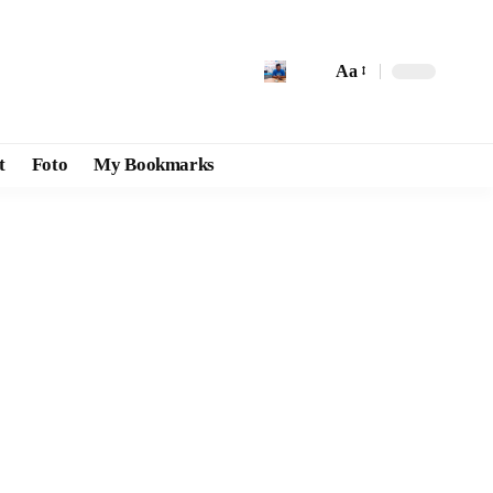
Aa
t
Foto
My Bookmarks