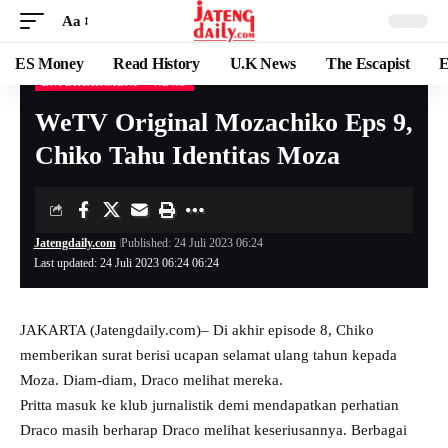
Aa
ES Money
Read History
U.K News
The Escapist
E
ENTERTAINMENT
NEWS
WeTV Original Mozachiko Eps 9,
Chiko Tahu Identitas Moza
Jatengdaily.com
Published: 24 Juli 2023 06:24
Last updated: 24 Juli 2023 06:24 06:24
JAKARTA (Jatengdaily.com)– Di akhir episode 8, Chiko
memberikan surat berisi ucapan selamat ulang tahun kepada
Moza. Diam-diam, Draco melihat mereka.
Pritta masuk ke klub jurnalistik demi mendapatkan perhatian
Draco masih berharap Draco melihat keseriusannya. Berbagai