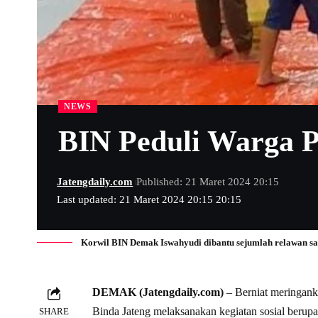
NEWS
BIN Peduli Warga P
Jatengdaily.com
Published: 21 Maret 2024 20:15
Last updated: 21 Maret 2024 20:15 20:15
Korwil BIN Demak Iswahyudi dibantu sejumlah relawan sa
DEMAK (Jatengdaily.com)
– Berniat meringank
Binda Jateng melaksanakan kegiatan sosial berup
SHARE