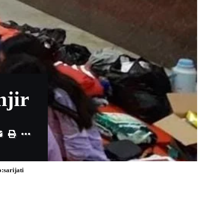
jir
sarijati