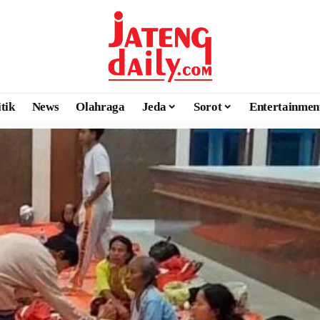
itik
News
Olahraga
Jeda
Sorot
Entertainmen