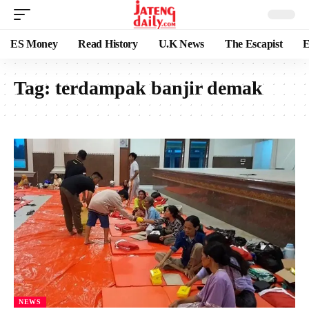
ES Money
Read History
U.K News
The Escapist
E
Tag:
terdampak banjir demak
NEWS