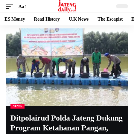
Aa
ES Money
Read History
U.K News
The Escapist
E
NEWS
Ditpolairud Polda Jateng Dukung
Program Ketahanan Pangan,