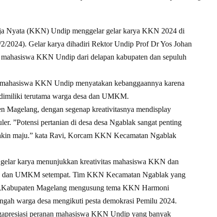
a Nyata (KKN) Undip menggelar gelar karya KKN 2024 di
2/2024). Gelar karya dihadiri Rektor Undip Prof Dr Yos Johan
 mahasiswa KKN Undip dari delapan kabupaten dan sepuluh
ya mahasiswa KKN Undip menyatakan kebanggaannya karena
imiliki terutama warga desa dan UMKM.
Magelang, dengan segenap kreativitasnya mendisplay
r. ”Potensi pertanian di desa desa Ngablak sangat penting
makin maju.” kata Ravi, Korcam KKN Kecamatan Ngablak
d gelar karya menunjukkan kreativitas mahasiswa KKN dan
esa dan UMKM setempat. Tim KKN Kecamatan Ngablak yang
ak ,Kabupaten Magelang mengusung tema KKN Harmoni
engah warga desa mengikuti pesta demokrasi Pemilu 2024.
apresiasi peranan mahasiswa KKN Undip yang banyak