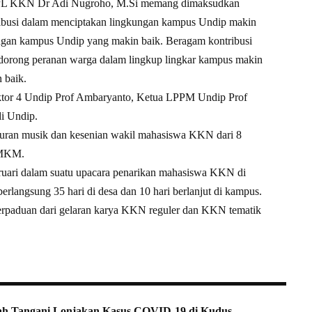
DPL KKN Dr Adi Nugroho, M.Si memang dimaksudkan
busi dalam menciptakan lingkungan kampus Undip makin
gan kampus Undip yang makin baik. Beragam kontribusi
orong peranan warga dalam lingkup lingkar kampus makin
 baik.
ektor 4 Undip Prof Ambaryanto, Ketua LPPM Undip Prof
di Undip.
buran musik dan kesenian wakil mahasiswa KKN dari 8
UMKM.
ruari dalam suatu upacara penarikan mahasiswa KKN di
angsung 35 hari di desa dan 10 hari berlanjut di kampus.
erpaduan dari gelaran karya KKN reguler dan KKN tematik
h Tangani Lonjakan Kasus COVID-19 di Kudus