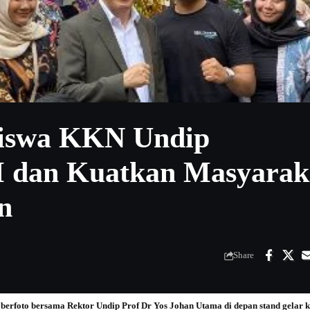
siswa KKN Undip
dan Kuatkan Masyarak
n
Share
foto bersama Rektor Undip Prof Dr Yos Johan Utama di depan stand gelar kar