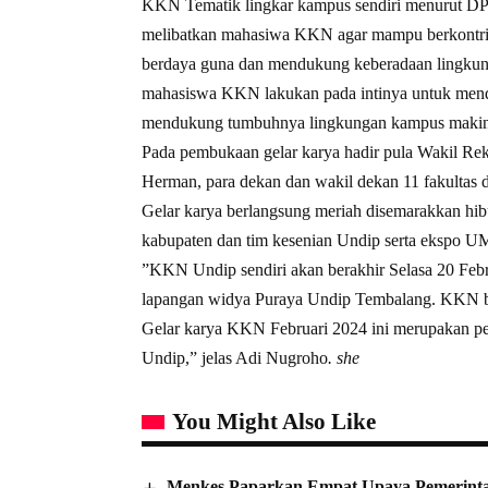
KKN Tematik lingkar kampus sendiri menurut 
melibatkan mahasiwa KKN agar mampu berkontri
berdaya guna dan mendukung keberadaan lingkun
mahasiswa KKN lakukan pada intinya untuk mend
mendukung tumbuhnya lingkungan kampus makin
Pada pembukaan gelar karya hadir pula Wakil R
Herman, para dekan dan wakil dekan 11 fakultas 
Gelar karya berlangsung meriah disemarakkan hi
kabupaten dan tim kesenian Undip serta ekspo 
”KKN Undip sendiri akan berakhir Selasa 20 Feb
lapangan widya Puraya Undip Tembalang. KKN berl
Gelar karya KKN Februari 2024 ini merupakan p
Undip,” jelas Adi Nugroho
. she
You Might Also Like
Menkes Paparkan Empat Upaya Pemerinta