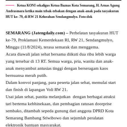
Ketua KONI sekaligus Ketua Baznas Kota Semarang, H. Arnas Agung
Andrasmara ketika main tebak-tebakan dengan anak-anak pada tasyakuran
HUT ke- 79, di RW 21 Kelurahan Sendangmulyo. Foto:dok
SEMARANG (Jatengdaily.com) –
Perhelatan tasyakuran HUT
ke-79, Proklamasi Kemerdekaan RI, RW 21, Sendangmulyo,
Minggu (11/8/2024), terasa semarak dan menggema.
Acara diawali jalan sehat bersama diikuti dua ribu lebih warga
yang tersebar di 13 RT. Semua warga, pria, wanita dan anak-
anak menyambut antusias tinggi dengan berseragam kaos
bernuansa merah putih.
Dalam konvoi panjang, para peserta jalan sehat, memulai start
dan finish di lapangan Voli RW 21.
Usai jalan sehat, panitia melanjutkan dengan berbagai atraksi
tari bertema kebhinekaan, dan pembagian ratusan doorprise
sembako, ditambah sepeda gunung dari anggota DPRD Kota
Semarang Bambang Sriwibowo dan sejumlah peralatan
elektronik bantuan masyarakat.