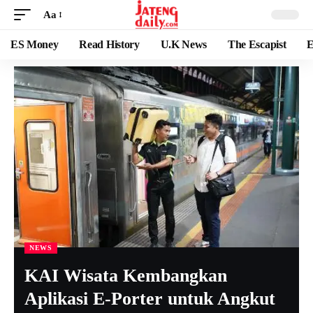
Aa
ES Money
Read History
U.K News
The Escapist
E
NEWS
KAI Wisata Kembangkan
Aplikasi E-Porter untuk Angkut