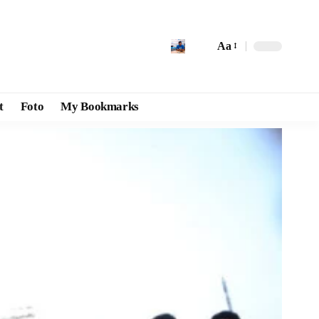
Aa
t
Foto
My Bookmarks