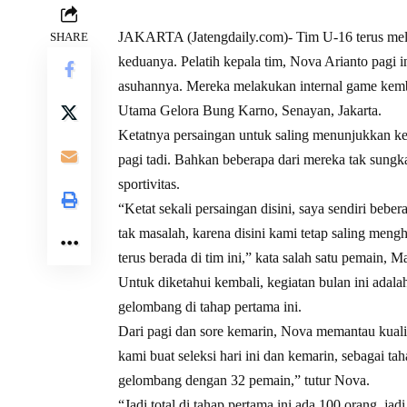
JAKARTA (Jatengdaily.com)- Tim U-16 terus melak
SHARE
keduanya. Pelatih kepala tim, Nova Arianto pagi
asuhannya. Mereka melakukan internal game kemb
Utama Gelora Bung Karno, Senayan, Jakarta.
Ketatnya persaingan untuk saling menunjukkan keh
pagi tadi. Bahkan beberapa dari mereka tak sungk
sportivitas.
“Ketat sekali persaingan disini, saya sendiri beb
tak masalah, karena disini kami tetap saling mengh
terus berada di tim ini,” kata salah satu pemain, 
Untuk diketahui kembali, kegiatan bulan ini adala
gelombang di tahap pertama ini.
Dari pagi dan sore kemarin, Nova memantau kuali
kami buat seleksi hari ini dan kemarin, sebagai t
gelombang dengan 32 pemain,” tutur Nova.
“Jadi total di tahap pertama ini ada 100 orang, ja