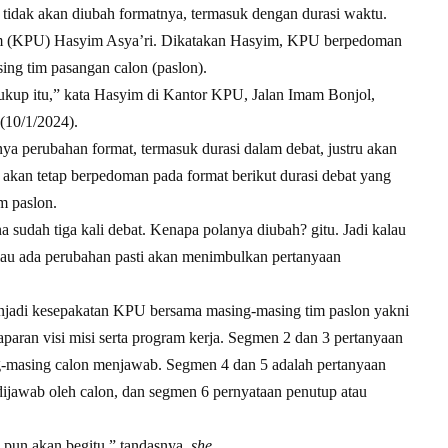
tidak akan diubah formatnya, termasuk dengan durasi waktu.
um (KPU) Hasyim Asya’ri. Dikatakan Hasyim, KPU berpedoman
ing tim pasangan calon (paslon).
cukup itu,” kata Hasyim di Kantor KPU, Jalan Imam Bonjol,
 (10/1/2024).
 perubahan format, termasuk durasi dalam debat, justru akan
kan tetap berpedoman pada format berikut durasi debat yang
m paslon.
a sudah tiga kali debat. Kenapa polanya diubah? gitu. Jadi kalau
alau ada perubahan pasti akan menimbulkan pertanyaan
njadi kesepakatan KPU bersama masing-masing tim paslon yakni
aparan visi misi serta program kerja. Segmen 2 dan 3 pertanyaan
ng-masing calon menjawab. Segmen 4 dan 5 adalah pertanyaan
dijawab oleh calon, dan segmen 6 pernyataan penutup atau
 pun akan begitu,” tandasnya.
she