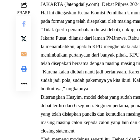
JAKARTA (Jatengdaily.com)- Debat Pilpres 2024 
Hal ini ditegaskan Ketua Komisi Pemilihan Um
SHARE
pada format yang telah disepakati oleh masing-mas
“Tidak (perlu penambahan durasi debat), cukup, 
Jakarta Pusat, dilansir dari laman PMJnews, Rabu
Ia menambahkan, apabila KPU menghendaki adanya
menimbulkan pertanyaan dari banyak pihak. KPU a
telah disepakati bersama dengan masing-masing ti
“Karena kalau diubah nanti jadi pertanyaan. Karen
sudah jadi pola, sudah pakemnya ya kita ikuti. K
berikutnya,” ungkapnya.
Diterangkan Hasyim, model debat yang sudah me
debat terdiri dari 6 segmen. Segmen pertama, pem
yang telah disiapkan panelis dan kemudian masi
masing-masing calon kepada calon yang lain dan 
closing statement.
“Jadi memang modelnya seperti itu. Debat 4 dan 5