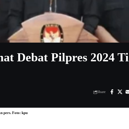
t Debat Pilpres 2024 T
Share
 pers. Foto: kpu