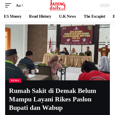
Aa
ES Money
Read History
U.K News
The Escapist
E
NEWS
Rumah Sakit di Demak Belum
Mampu Layani Rikes Paslon
Bupati dan Wabup