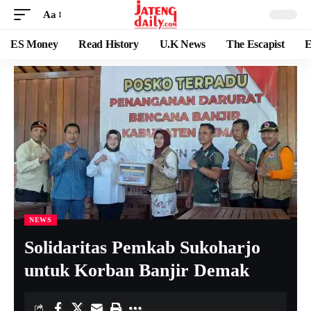
Aa
ES Money
Read History
U.K News
The Escapist
E
NEWS
Solidaritas Pemkab Sukoharjo
untuk Korban Banjir Demak