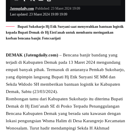
Jatengdaily.com
Published: 23 Maret 2024 19:09
Last updated: 23 Maret 2024 19:09 19:09
Bupati Sukoharjo Hj Etik Suryani saat menyerahkan bantuan logistik
kepada Bupati Demak dr Hj Eisti'anah untuk membantu meringankan
korban bencana banjir. Foto:sarijati
DEMAK (Jatengdaily.com)
– Bencana banjir bandang yang
terjadi di Kabupaten Demak pada 13 Maret 2024 mengundang
empati banyak pihak. Termasuk di antaranya Pemkab Sukoharjo,
yang dipimpin langsung Bupati Hj Etik Suryani SE MM dan
Sekda Widodo SH memberikan bantuan logistik ke Kabupaten
Demak, Sabtu (23/03/2024).
Rombongan tamu dari Kabupaten Sukoharjo itu diterima Bupati
Demak dr Hj Eisti’anah SE di Posko Terpadu Penanggulangan
Bencana Kabupaten Demak yang berada satu kawasan dengan
lokasi pengungsian Wisma Halim di Desa Karangrejo Kecamatan
Wonosalam. Turut hadir mendampingi Sekda H Akhmad