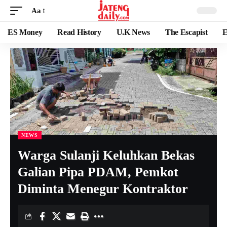
Aa
ES Money
Read History
U.K News
The Escapist
E
NEWS
Warga Sulanji Keluhkan Bekas
Galian Pipa PDAM, Pemkot
Diminta Menegur Kontraktor