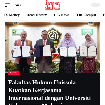
Aa
ES Money
Read History
U.K News
The Escapist
E
NEWS
Fakultas Hukum Unissula
Kuatkan Kerjasama
Internasional dengan Universiti