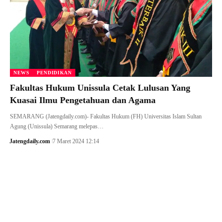
NEWS
PENDIDIKAN
Fakultas Hukum Unissula Cetak Lulusan Yang
Kuasai Ilmu Pengetahuan dan Agama
SEMARANG (Jatengdaily.com)- Fakultas Hukum (FH) Universitas Islam Sultan
Agung (Unissula) Semarang melepas…
Jatengdaily.com
7 Maret 2024 12:14