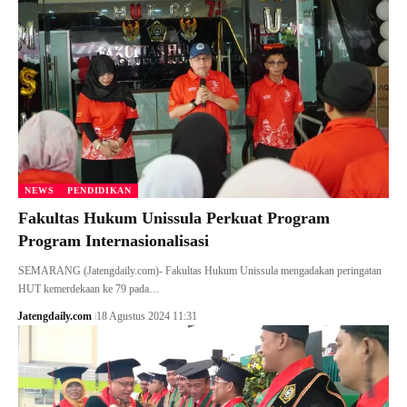
NEWS
PENDIDIKAN
Fakultas Hukum Unissula Perkuat Program
Program Internasionalisasi
SEMARANG (Jatengdaily.com)- Fakultas Hukum Unissula mengadakan peringatan
HUT kemerdekaan ke 79 pada…
Jatengdaily.com
18 Agustus 2024 11:31