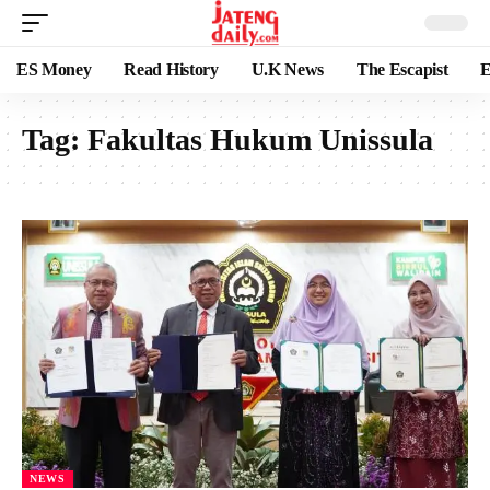
ES Money
Read History
U.K News
The Escapist
E
Tag:
Fakultas Hukum Unissula
NEWS