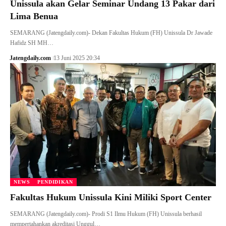
Unissula akan Gelar Seminar Undang 13 Pakar dari
Lima Benua
SEMARANG (Jatengdaily.com)- Dekan Fakultas Hukum (FH) Unissula Dr Jawade
Hafidz SH MH…
Jatengdaily.com
13 Juni 2025 20:34
NEWS
PENDIDIKAN
Fakultas Hukum Unissula Kini Miliki Sport Center
SEMARANG (Jatengdaily.com)- Prodi S1 Ilmu Hukum (FH) Unissula berhasil
mempertahankan akreditasi Unggul…