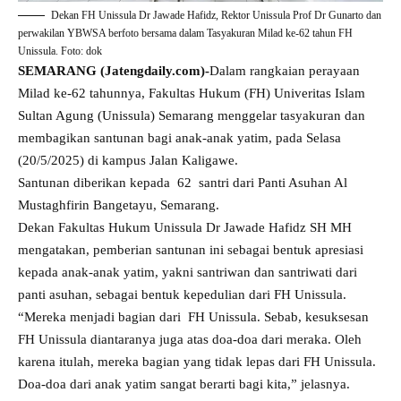
Dekan FH Unissula Dr Jawade Hafidz, Rektor Unissula Prof Dr Gunarto dan
perwakilan YBWSA berfoto bersama dalam Tasyakuran Milad ke-62 tahun FH
Unissula. Foto: dok
SEMARANG (Jatengdaily.com)-
Dalam rangkaian perayaan
Milad ke-62 tahunnya, Fakultas Hukum (FH) Univeritas Islam
Sultan Agung (Unissula) Semarang menggelar tasyakuran dan
membagikan santunan bagi anak-anak yatim, pada Selasa
(20/5/2025) di kampus Jalan Kaligawe.
Santunan diberikan kepada 62 santri dari Panti Asuhan Al
Mustaghfirin Bangetayu, Semarang.
Dekan Fakultas Hukum Unissula Dr Jawade Hafidz SH MH
mengatakan, pemberian santunan ini sebagai bentuk apresiasi
kepada anak-anak yatim, yakni santriwan dan santriwati dari
panti asuhan, sebagai bentuk kepedulian dari FH Unissula.
“Mereka menjadi bagian dari FH Unissula. Sebab, kesuksesan
FH Unissula diantaranya juga atas doa-doa dari meraka. Oleh
karena itulah, mereka bagian yang tidak lepas dari FH Unissula.
Doa-doa dari anak yatim sangat berarti bagi kita,” jelasnya.