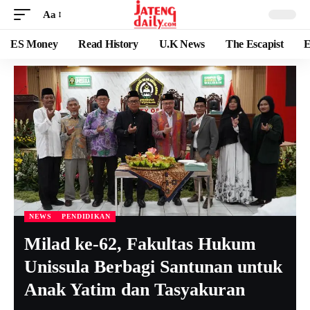
Aa
ES Money
Read History
U.K News
The Escapist
E
NEWS
PENDIDIKAN
Milad ke-62, Fakultas Hukum
Unissula Berbagi Santunan untuk
Anak Yatim dan Tasyakuran