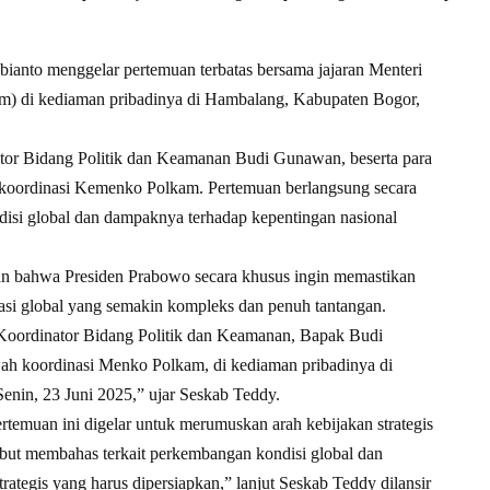
anto menggelar pertemuan terbatas bersama jajaran Menteri
m) di kediaman pribadinya di Hambalang, Kabupaten Bogor,
ator Bidang Politik dan Keamanan Budi Gunawan, beserta para
ah koordinasi Kemenko Polkam. Pertemuan berlangsung secara
disi global dan dampaknya terhadap kepentingan nasional
kan bahwa Presiden Prabowo secara khusus ingin memastikan
asi global yang semakin kompleks dan penuh tantangan.
Koordinator Bidang Politik dan Keamanan, Bapak Budi
wah koordinasi Menko Polkam, di kediaman pribadinya di
nin, 23 Juni 2025,” ujar Seskab Teddy.
temuan ini digelar untuk merumuskan arah kebijakan strategis
sebut membahas terkait perkembangan kondisi global dan
rategis yang harus dipersiapkan,” lanjut Seskab Teddy dilansir