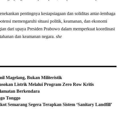
nekankan pentingnya kesiapsiagaan dan soliditas antar-lembaga
potensi memengaruhi situasi politik, keamanan, dan ekonomi
gian dari upaya Presiden Prabowo dalam memperkuat koordinasi
ertahanan dan keamanan negara.
she
il Magelang, Bukan Militeristik
okan Listrik Melalui Program Zero Row Kritis
lamatan Berkendara
ogo Tonggo
ot Semarang Segera Terapkan Sistem ‘Sanitary Landfill’