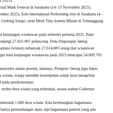
s 2025).
tional Mask Festival di Surakarta (14–15 November 2025),
mber 2025), Solo International Performing Arts di Surakarta (4–
val Gedong Songo, serta Merti Tirta Amerta Bhumi di Temanggung
rol kunjungan wisatawan pada semester pertama 2025. Pada
kunjungi 27.825.907 pelancong. Data Disporapar Jateng
usantara (wisnus) sebanyak 27.614.083 orang dan wisatawan
get total kunjungan wisatawan pada 2025 mencapai 54.069.703
menyedot animo peserta, tuturnya, Pemprov Jateng juga fokus
 wisata, warga memiliki kesempatan untuk turut mengelola
if pada perekonomian.
 seribu desa wisata yang terbentuk, sesuai arahan Gubernur
embentuk 1.000 desa wisata. Kita kembangkan bagaimana
ak hanya pemandangan alam, tapi bagaimana potensi yang ada