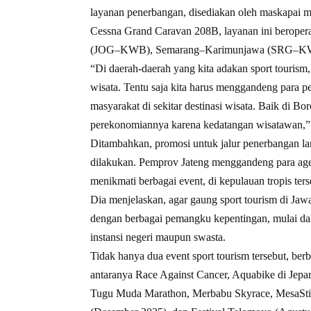
layanan penerbangan, disediakan oleh maskapai mi
Cessna Grand Caravan 208B, layanan ini beroper
(JOG–KWB), Semarang–Karimunjawa (SRG–KWB)
“Di daerah-daerah yang kita adakan sport tourism
wisata. Tentu saja kita harus menggandeng para
masyarakat di sekitar destinasi wisata. Baik di
perekonomiannya karena kedatangan wisatawan,” 
Ditambahkan, promosi untuk jalur penerbangan l
dilakukan. Pemprov Jateng menggandeng para agen 
menikmati berbagai event, di kepulauan tropis ters
Dia menjelaskan, agar gaung sport tourism di Ja
dengan berbagai pemangku kepentingan, mulai dar
instansi negeri maupun swasta.
Tidak hanya dua event sport tourism tersebut, berb
antaranya Race Against Cancer, Aquabike di Jep
Tugu Muda Marathon, Merbabu Skyrace, MesaStil