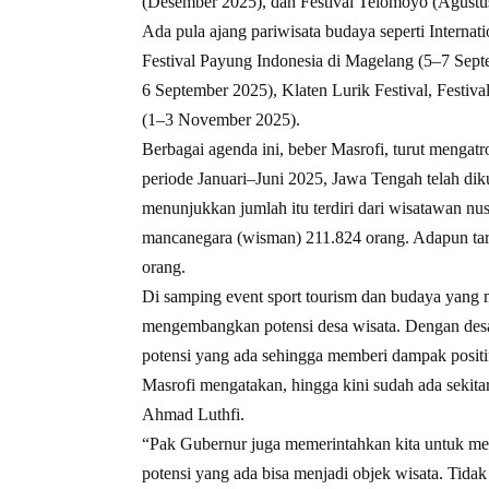
(Desember 2025), dan Festival Telomoyo (Agustu
Ada pula ajang pariwisata budaya seperti Interna
Festival Payung Indonesia di Magelang (5–7 Septe
6 September 2025), Klaten Lurik Festival, Festi
(1–3 November 2025).
Berbagai agenda ini, beber Masrofi, turut mengat
periode Januari–Juni 2025, Jawa Tengah telah di
menunjukkan jumlah itu terdiri dari wisatawan n
mancanegara (wisman) 211.824 orang. Adapun tar
orang.
Di samping event sport tourism dan budaya yang 
mengembangkan potensi desa wisata. Dengan desa
potensi yang ada sehingga memberi dampak posit
Masrofi mengatakan, hingga kini sudah ada sekitar
Ahmad Luthfi.
“Pak Gubernur juga memerintahkan kita untuk m
potensi yang ada bisa menjadi objek wisata. Tid