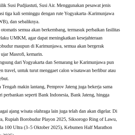
lik Susi Pudjiastuti, Susi Air. Menggunakan pesawat jenis
asi tiga kali seminggu dengan rute Yogyakarta–Karimunjawa
, dan sebaliknya.
, otomatis semua akan berkembang, termasuk perbaikan fasilitas
 pelaku UMKM, agar dapat meningkatkan kesejahteraan
 Borobudur maupun di Karimunjawa, semua akan bergerak
ujar Masrofi, kemarin.
angsung dari Yogyakarta dan Semarang ke Karimunjawa pun
travel, untuk turut menggaet calon wisatawan berlibur atau
ebut.
wa Tengah makin lantang, Pemprov Jateng juga bekerja sama
i perbankan seperti Bank Indonesia, Bank Jateng, hingga
agai ajang wisata olahraga lain juga telah dan akan digelar. Di
ara, Rupiah Borobudur Playon 2025, Siksorogo Ring of Lawu,
a 100 Ultra (3–5 Oktober 2025), Kebumen Half Marathon