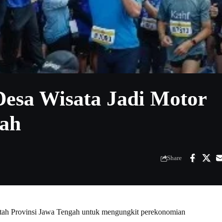
Desa Wisata Jadi Motor
ah
Share
h Provinsi Jawa Tengah untuk mengungkit perekonomian