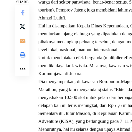
warga dari sektor pariwisata, benar-benar serius. 
SHARE
tourism), Pemprov Jateng juga membidani lahirny
Ahmad Luthfi.
Hal itu disampaikan Kepala Dinas Kepemudaan, Ol
menuturkan, ajang olahraga yang dipadukan dengan
pihaknya menangkap peluang tersebut, dengan me
level lokal, nasional, maupun internasional.
Untuk menciptakan efek berganda (multiplier effec
memiliki daya tarik wisata. Misalnya, kawasan wi
Karimunjawa di Jepara.
Dia menyampaikan, di kawasan Borobudur-Magel
Marathon, yang kini menyandang status “Elite” dari
menyediakan 10.500 slot untuk pelari dari berbaga
delapan kali ini terus meningkat, dari Rp61,6 mil
Sementara itu, tutur Masrofi, di Kepulauan Kari
Adventure (KISA), yang berlangsung pada 7–11 Mei
Menurutnya, hal itu selaras dengan upaya Ahmad