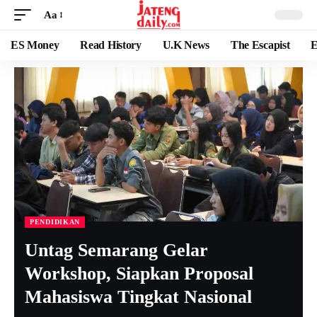
Aa
ES Money
Read History
U.K News
The Escapist
E
PENDIDIKAN
Untag Semarang Gelar
Workshop, Siapkan Proposal
Mahasiswa Tingkat Nasional