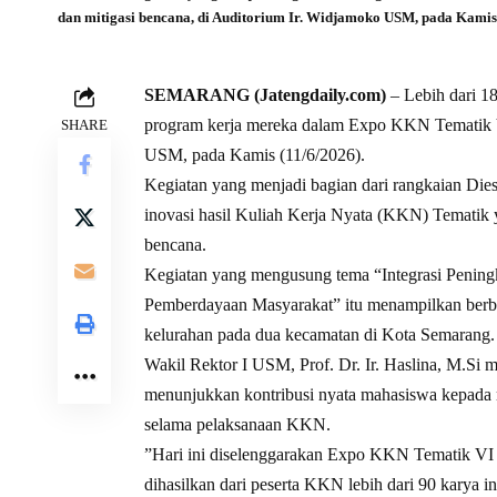
dan mitigasi bencana, di Auditorium Ir. Widjamoko USM, pada Kamis 
SEMARANG (Jatengdaily.com)
– Lebih dari 1
program kerja mereka dalam Expo KKN Tematik V
SHARE
USM, pada Kamis (11/6/2026).
Kegiatan yang menjadi bagian dari rangkaian Die
inovasi hasil Kuliah Kerja Nyata (KKN) Tematik 
bencana.
Kegiatan yang mengusung tema “Integrasi Pening
Pemberdayaan Masyarakat” itu menampilkan berbag
kelurahan pada dua kecamatan di Kota Semarang.
Wakil Rektor I USM, Prof. Dr. Ir. Haslina, M.S
menunjukkan kontribusi nyata mahasiswa kepada ma
selama pelaksanaan KKN.
”Hari ini diselenggarakan Expo KKN Tematik VI U
dihasilkan dari peserta KKN lebih dari 90 karya ino