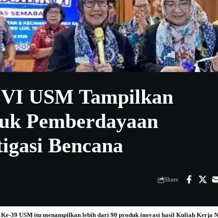
 VI USM Tampilkan
tuk Pemberdayaan
igasi Bencana
Share
s Ke-39 USM itu menampilkan lebih dari 90 produk inovasi hasil Kuliah Ker