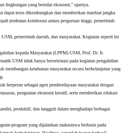
dan lingkungan yang bernilai ekonomi,” ujarnya.
ebut dapat terus dikembangkan dan memberikan manfaat jangka
njadi jembatan kolaborasi antara perguruan tinggi, pemerintah
a USM, pemerintah daerah, dan masyarakat. Kegiatan seperti ini
ngabdian kepada Masyarakat (LPPM) USM, Prof. Dr. Ir.
atik USM tidak hanya berorientasi pada kegiatan pengabdian
ntuk membangun ketahanan masyarakat secara berkelanjutan yang
g.
ntuk berperan sebagai agen pemberdayaan masyarakat dengan
saran, penguatan ekonomi kreatif, serta memberikan edukasi
ndiri, produktif, dan tangguh dalam menghadapi berbagai
gram-program yang dijalankan mahasiswa berbasis pada
ampak berkelanjutan. Hasilnya, sejumlah luaran berhasil