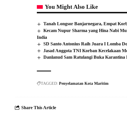
You Might Also Like
Tanah Longsor Banjarnegara, Empat Korb
Kecam Nupur Sharma yang Hina Nabi Muh
India
SD Santo Antonius Raih Juara I Lomba Do
Jasad Anggota TNI Korban Kecelakaan Mob
Danlanud Sam Ratulangi Buka Karantina P
TAGGED:
Penyelamatan Kota Maritim
Share This Article