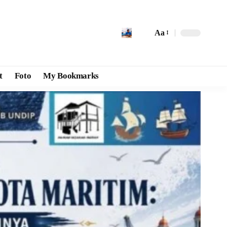
Aa
t
Foto
My Bookmarks