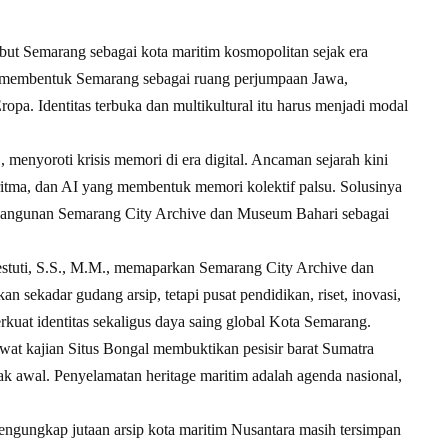
but Semarang sebagai kota maritim kosmopolitan sejak era
 membentuk Semarang sebagai ruang perjumpaan Jawa,
opa. Identitas terbuka dan multikultural itu harus menjadi modal
menyoroti krisis memori di era digital. Ancaman sejarah kini
goritma, dan AI yang membentuk memori kolektif palsu. Solusinya
a pembangunan Semarang City Archive dan Museum Bahari sebagai
stuti, S.S., M.M., memaparkan Semarang City Archive dan
an sekadar gudang arsip, tetapi pusat pendidikan, riset, inovasi,
kuat identitas sekaligus daya saing global Kota Semarang.
ewat kajian Situs Bongal membuktikan pesisir barat Sumatra
ak awal. Penyelamatan heritage maritim adalah agenda nasional,
mengungkap jutaan arsip kota maritim Nusantara masih tersimpan