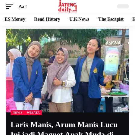
Aa
ES Money
Read History
U.K News
The Escapist
E
NEWS
WISATA
Laris Manis, Arum Manis Lucu
Ini jadi Magnet Anak Muda di